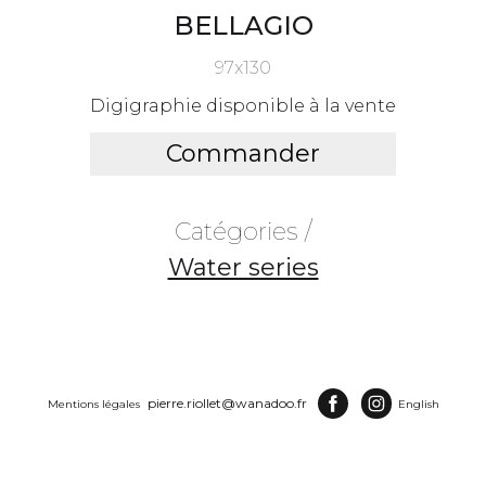
BELLAGIO
97x130
Digigraphie disponible à la vente
Commander
Catégories /
Water series
pierre.riollet@wanadoo.fr
Mentions légales
English