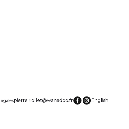
pierre.riollet@wanadoo.fr
English
légales