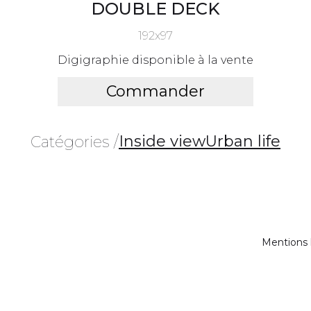
DOUBLE DECK
192x97
Digigraphie disponible à la vente
Commander
Inside view
Urban life
Catégories /
Mentions 