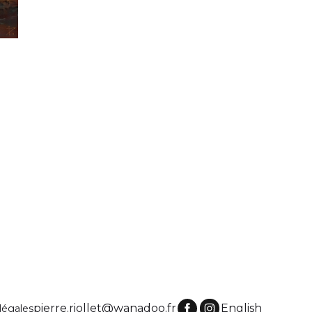
pierre.riollet@wanadoo.fr
English
légales