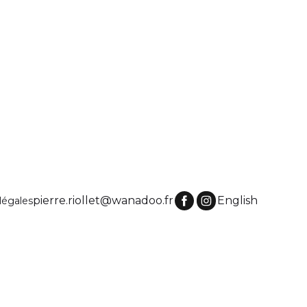
pierre.riollet@wanadoo.fr
English
légales